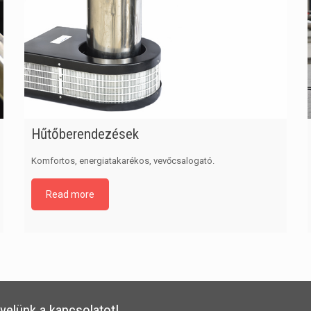
Hűtőberendezések
Komfortos, energiatakarékos, vevőcsalogató.
Read more
velünk a kapcsolatot!