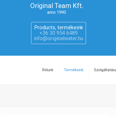
Original Team Kft.
anno 1990
Products, termékeink
+36 30 954 6489
info@originalwater.hu
Rólunk
Termékeink
Szolgáltatás