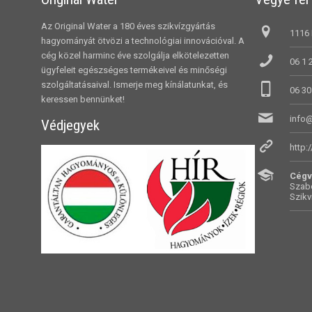
Az Original Water a 180 éves szikvízgyártás
1116 
hagyományát ötvözi a technológiai innovációval. A
cég közel harminc éve szolgálja elkötelezetten
06 1 
ügyfeleit egészséges termékeivel és minőségi
szolgáltatásaival. Ismerje meg kínálatunkat, és
06 30
keressen bennünket!
info@
Védjegyek
http:
Cégv
Szabó
Szikv