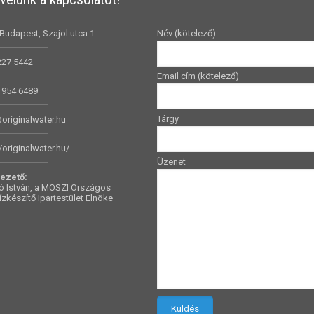
Budapest, Szajol utca 1.
Név (kötelező)
227 5442
Email cím (kötelező)
 954 6489
Tárgy
originalwater.hu
//originalwater.hu/
Üzenet
ezető:
 István, a MOSZI Országos
ízkészítő Ipartestület Elnöke