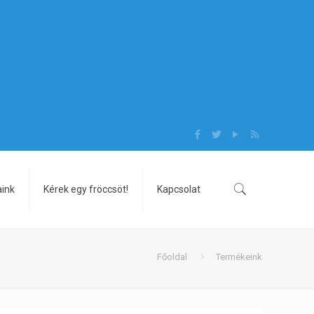
aink
Kérek egy fröccsöt!
Kapcsolat
Főoldal
Termékeink