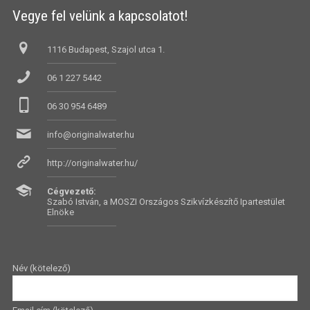
Vegye fel velünk a kapcsolatot!
1116 Budapest, Szajol utca 1.
06 1 227 5442
06 30 954 6489
info@originalwater.hu
http://originalwater.hu/
Cégvezető:
Szabó István, a MOSZI Országos Szikvízkészítő Ipartestület
Elnöke
Név (kötelező)