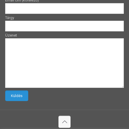
Email cím (kötelező)
Tárgy
Üzenet