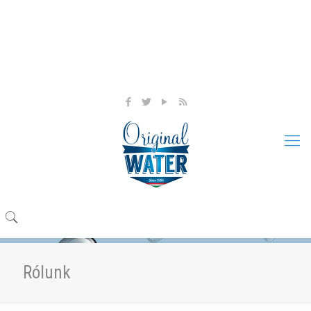
Original Team Kft.
anno 1990
Products, termékeink
+36 30 954 6489
info@originalwater.hu
Rólunk